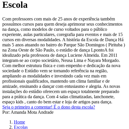
Escola
Com professores com mais de 25 anos de experiência também
possuímos cursos para quem deseja aprimorar seus conhecimentos
na dança, como modelos de curso voltados para o público
experiente, aulas particulares, coregrafia para eventos e mais de 15
cursos em diversas modalidades. A história da Escola de Dança Há
mais 5 anos atuando no bairro do Parque São Domingos ( Pirituba )
na Zona Oeste de São Paulo, o estúdio de dança LpontoA foi
idealizado pela professora de dança Luciene Almeida. Em 2011
integram-se ao corpo societário, Neusa Lima e Nayara Morgado.
Com melhor estrutura física e com empenho e dedicação da nova
sociedade o Estúdio vem se tornando referência na região,
ampliando as modalidades e investindo cada vez mais em
profissionais qualificados, mantendo um clima familiar e de
amizade, ensinando a dançar com entusiasmo e alegria. As novas
instalações do estúdio oferecem um espaço totalmente preparado
para a prática da dança. Com 4 salas climatizadas, lanchonete,
espaço kids , canto do bem estar e loja de artigos para dança.
Seja o primeiro a comentar!
É o dono desta escola?
Por: Amanda Mota Andrade
Home
Escolas