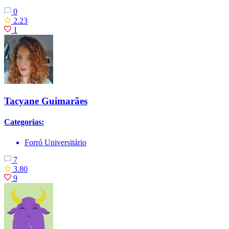
0
2.23
1
Tacyane Guimarães
Categorias:
Forró Universitário
7
3.80
9