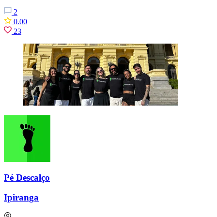
2
0.00
23
Pé Descalço
Ipiranga