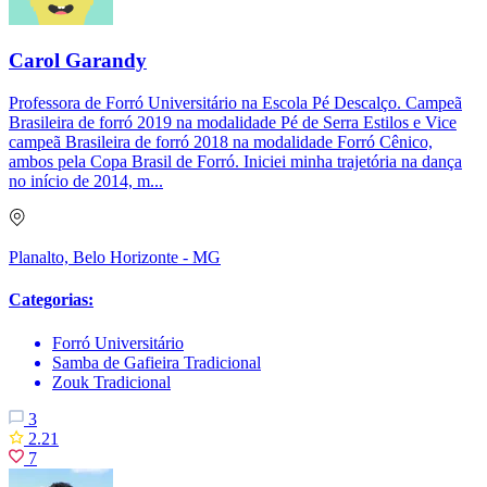
Carol Garandy
Professora de Forró Universitário na Escola Pé Descalço. Campeã
Brasileira de forró 2019 na modalidade Pé de Serra Estilos e Vice
campeã Brasileira de forró 2018 na modalidade Forró Cênico,
ambos pela Copa Brasil de Forró. Iniciei minha trajetória na dança
no início de 2014, m...
Planalto, Belo Horizonte - MG
Categorias:
Forró Universitário
Samba de Gafieira Tradicional
Zouk Tradicional
3
2.21
7