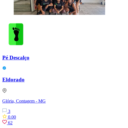
Pé Descalço
Eldorado
Glória, Contagem - MG
3
0.00
62